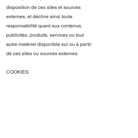
disposition de ces sites et sources
externes, et décline ainsi toute
responsabilité quant aux contenus,
publicités, produits, services ou tout
autre matériel disponible sur ou à partir
de ces sites ou sources externes.
COOKIES
Lorsqu’une personne visite le site
www.maze-sobrema.fr
,
www.maze-
sobrema.fr
installe des cookies ou
témoins de connexion sur le disque dur
de l’ordinateur de l’internaute.
Les cookies sont des fichiers utilisées
par un serveur web pour envoyer des